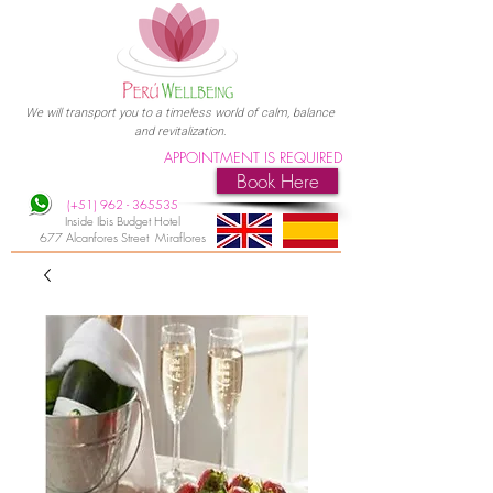
We will transport you to a timeless world of calm, balance
and revitalization.
APPOINTMENT IS REQUIRED
Book Here
(+51)
962 - 365535
Inside Ibis Budget Hotel
677 Alcanfores Street Miraflores