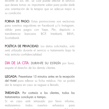
reciente al sol, etc. La cual puede afectar el servicio
que desea tomar, es importante saber para poder darle
una orientación de la terapia que se adecue mejor a
su condición.
FORMA DE PAGO:
E
stas promociones
son exclusivas
para nuestros seguidores en Facebook y/o Instagram,
v
álido para pagos con Yape, Plin,
depósito o
transferencia bancaria: BCP, Interbank, BBVA,
Scotiabank.
POLÍTICA
DE PRIVACIDAD:
Los datos solicitados, solo
será utilizado durante el servicio o tratamiento bajo la
más estricta confidencialidad.
DIA DE LA CITA:
DURANTE SU ESTADÍA
por favor,
respete el derecho de los demás clientes.
LLEGADA:
Presentarse 15 minutos antes en la recepción
del Hotel
para rellenar su ficha médica. No se podrá
dar la terapia en caso se negase a llenarlo.​
TARDANZA:
Por cortesía a los clientes, todos los
tratamientos concluyen a tiempo
.
Si en caso esté retrasado por favor informe,
realizaremos todos nuestros esfuerzos para