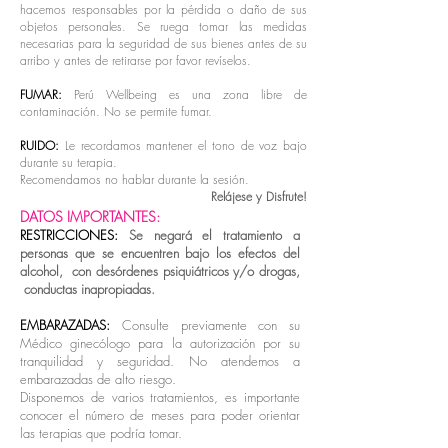
hacemos responsables por la pérdida o daño de sus
objetos personales. Se ruega tomar las medidas
necesarias para la seguridad de sus bienes antes de su
arribo y antes de retirarse por favor revíselos.
FUMAR:
Perú Wellbeing es una zona libre de
contaminación. No se permite fumar.
RUIDO:
Le recordamos mantener el tono de voz bajo
durante su terapia.
Recomendamos no hablar durante la sesión.
Relájese y Disfrute!
DATOS IMPORTANTES:
RESTRICCIONES:
Se negará el tratamiento a
personas que se encuentren bajo los efectos del
alcohol, con desórdenes
psiquiátricos
y/o drogas,
conductas inapropiadas.
EMBARAZADAS:
Consulte previamente con su
Médico ginecólogo para la autorización por su
tranquilidad y seguridad. No atendemos a
embarazadas de alto riesgo.
Disponemos de varios tratamientos, es importante
conocer el número de meses para poder orientar
las terapias que podría tomar.