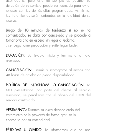
acomodarlo, pero esto no siempre es posible. La
duración de su servicio puede ser reducida para evitar
retrasos con los demás citas programadas. Asimismo,
los tratamientos serán cobrados en la totalidad de su
reserva.
Luego de 10 minutos de tardanza si no se ha
comunicado, se dará por cancelada y se procede a
tomar otra cita en espera sin lugar a reclamo.
, s
e ruega tome precaución y evite llegar tarde.
DURACIÓN:
Su terapia inicia y termina a la hora
reservada.
CANCELACIÓN:
Anule o reprograme al menos con
48 horas de antelación previa disponibilidad.
POLÍTICA
DE ¨NO-SHOW¨ O CANCELACIÓN:
La
NO presentación por parte del cliente al servicio
reservado, se penalizará con el abono del 100% del
servicio contratado.
VESTIMENTA:
Durante su visita dependiendo del
tratamiento se le proveerá de forma gratuita lo
necesario por su comodidad.
PÉRDIDAS U OLVIDO:
Le informamos que no nos