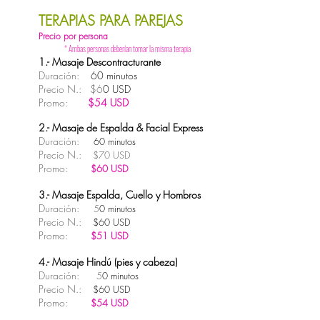
TERAPIAS PARA PAREJAS
Precio por persona
* Ambas personas deberían toma
r la misma terapia
1
.- Masaje Descontracturante
Duración:
60 minutos
Precio N.: $6
0 USD
Promo:
$54 USD
2.-
Masaje de Espalda & Facial Express
Duración:
6
0 minutos
Precio N.:
$70 USD
Promo:
$
60 USD
3.- Masaje Espalda, Cuello y Hombros
Duración:
5
0 minutos
Precio N.:
$60 USD
Promo:
$51 USD
4.- Masaje Hindú (pies y cabeza)
Duración:
5
0
minutos
Precio N.:
$60 USD
Promo:
$54 USD