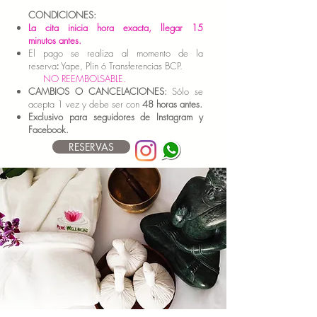
CONDICIONES:
La cita inicia hora exacta, llegar 15
minutos
antes.
El pago se realiza al momento de la
reserva
:
Yape, Plin ó
Transferencias BCP.
NO REEMBOLSABLE.
CAMBIOS O CANCELACIONES:
Sólo se
acepta 1 vez y debe ser con
48
horas antes.
Exclusivo para seguidores de Instagram y
Facebook.
RESERVAS