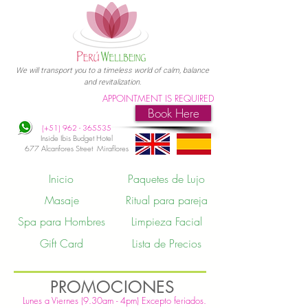
We will transport you to a timeless world of calm, balance
and revitalization.
APPOINTMENT IS REQUIRED
Book Here
(+51)
962 - 365535
Inside Ibis Budget Hotel
677 Alcanfores Street Miraflores
Inicio
Paquetes de Lujo
Masaje
Ritual para pareja
Spa para Hombres
Limpieza Facial
Gift Card
Lista de Precios
PROMOCIONES
Lunes a Viern
es (9.30am -
4
pm) Excepto feriados.