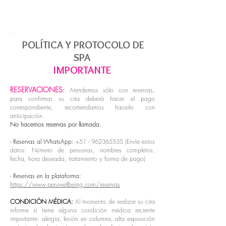
POLÍTICA Y PROTOCOLO DE
SPA
IMPORTANTE
RESERVACIONES:
Atendemos sólo con reservas,
para confirmar su cita deberá hacer el pago
correspondiente, r
ecomendamos hacerlo con
anticipación.
No hacemos reservas por llamada.
- Reservas al WhatsApp:
+51 - 962365535
(Envíe estos
datos: Número de personas, nombres completos,
fecha, hora deseada, tratamiento y forma de pago)
- Reservas en la plataforma:
https://www.peruwellbeing.com/reservas
CONDICIÓN MÉDICA:
Al momento de realizar su cita
informe si tiene alguna condición médica reciente
importante: alergia, lesión en columna, alta exposición