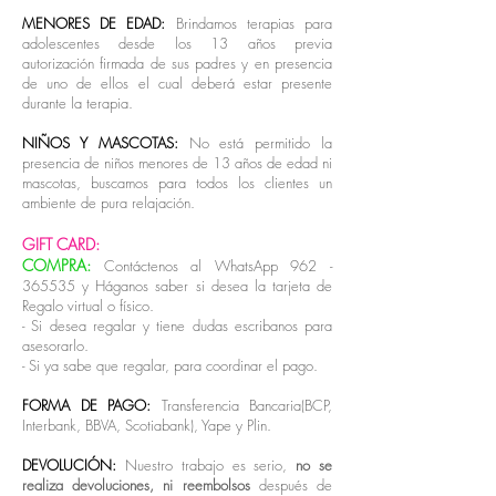
MENORES DE EDAD:
Brindamos terapias para
adolescentes desde los 13 años previa
autorización firmada de sus padres y en presencia
de uno de ellos el cual deberá estar presente
durante la terapia.
NIÑOS Y MASCOTAS:
No está permitido la
presencia de niños menores de 13 años de edad ni
mascotas, buscamos para todos los clientes un
ambiente de pura relajación.
GIFT CARD:
COMPRA:
Contáctenos al WhatsApp
962 -
365535
y Háganos saber si desea la tarjeta de
Regalo virtual o físico.
-
Si desea regalar y tiene dudas escribanos para
asesorarlo.
- Si ya sabe que regalar, para coordinar el pago.
FORMA DE PAGO:
Transferencia Bancaria(BCP,
Interbank, BBVA, Scotiabank), Yape y Plin.
DEVOLUCIÓN:
Nuestro trabajo es serio,
no se
realiza devoluciones, ni reembolsos
después de