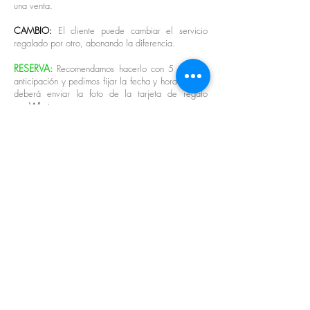
una venta.
CAMBIO:
El cliente puede cambiar el servicio
regalado por otro, abonando la diferencia.
RESERVA:
Recomendamos hacerlo con 5 días de
anticipación y pedimos fijar la fecha y hora exacta,
deberá enviar la foto de la tarjeta de regalo
por
Whatsapp.
USO ADECUADO:
NO ES TRANSFERIBLE NI
FRACCIONABLE, no se acepta compartir con otra
persona, ni se da devolución en efectivo.
Cada tratamiento ha sido cuidadosamente
diseñado y no puede ser alterado. NO INSISTA.
CANCELACIÓN:
Solo se aceptará 1 vez y se
deberá comunicar como mínimo 48 horas antes de
la reserva. No hay excepciones, de lo contrario su
reserva se dará como realizada.
FECHA DE EXPIRACIÓN:
- PROMOCIONES:
1 mes para su uso desde la
fecha de compra, pasado ese tiempo lo perderá
sin lugar a reclamo.